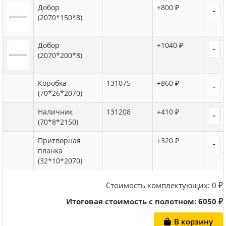
Добор
+800 ₽
-
(2070*150*8)
Добор
+1040 ₽
-
(2070*200*8)
Коробка
131075
+860 ₽
-
(70*26*2070)
Наличник
131208
+410 ₽
-
(70*8*2150)
Притворная
+320 ₽
-
планка
(32*10*2070)
Стоимость комплектующих:
0
₽
Итоговая стоимость с полотном:
6050
₽
В корзину