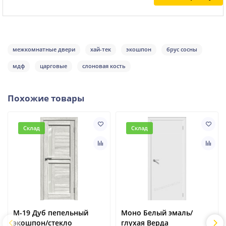
межкомнатные двери
хай-тек
экошпон
брус сосны
мдф
царговые
слоновая кость
Похожие товары
Склад
Склад
М-19 Дуб пепельный
Моно Белый эмаль/
экошпон/стекло
глухая Верда