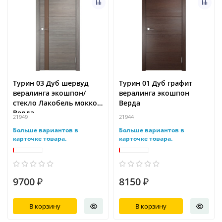
Турин 03 Дуб шервуд
Турин 01 Дуб графит
вералинга экошпон/
вералинга экошпон
стекло Лакобель мокко
Верда
Верда
21949
21944
Больше вариантов в
Больше вариантов в
карточке товара.
карточке товара.
9700 ₽
8150 ₽
В корзину
В корзину