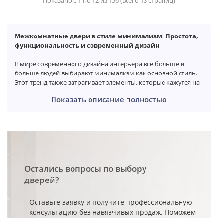
Показано с 1 по 12 из 156 (всего 13 страниц)
Межкомнатные двери в стиле минимализм: Простота,
функциональность и современный дизайн
В мире современного дизайна интерьера все больше и
больше людей выбирают минимализм как основной стиль.
Этот тренд также затрагивает элементы, которые кажутся на
первый взгляд неотъемлемыми частями домашнего
Показать описание полностью
пространства, такие как межкомнатные двери. Дизайн,
пропитанный минимализмом, стремится к простоте,
функциональности и эстетике, что делает межкомнатные
двери в этом стиле идеальным выбором для современных
домов.
Простота форм и цветов
Остались вопросы по выбору
Минимализм подразумевает использование простых форм и
дверей?
линий, что делает межкомнатные двери в этом стиле
невероятно сдержанными и элегантными. Отсутствие
лишних деталей и украшений придает дверям чистый,
Оставьте заявку и получите профессиональную
современный вид. Часто используются нейтральные цвета,
консультацию без навязчивых продаж. Поможем
такие как белый, серый или черный, что добавляет