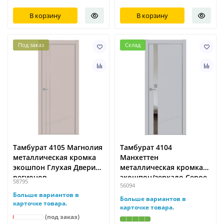
В корзину
В корзину
Под заказ
Склад
Тамбурат 4105 Магнолия
Тамбурат 4104
металлическая кромка
Манхеттен
экошпон Глухая Двери
металлическая кромка
регионов
экошпон/зеркало Серое
58795
56094
Двери регионов
Больше вариантов в
Больше вариантов в
карточке товара.
карточке товара.
(под заказ)