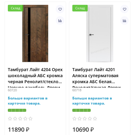
Склад
Склад
Тамбурат Лайт 4204 Орех
Тамбурат Лайт 4201
шоколадный АБС кромка
Аляска суперматовая
черная Ренолит/стекло
кромка АБС белая
Черное лакобель Двери
Ренолит/глухая Двери
60720
60718
регионов
регионов
Больше вариантов в
Больше вариантов в
карточке товара.
карточке товара.
11890 ₽
10690 ₽