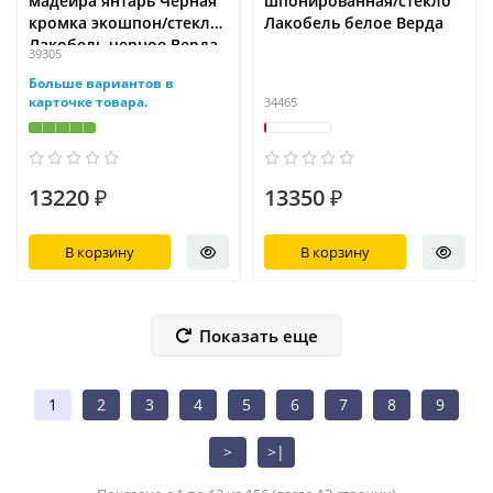
мадейра янтарь Черная
шпонированная/стекло
кромка экошпон/стекло
Лакобель белое Верда
Лакобель черное Верда
39305
Больше вариантов в
карточке товара.
34465
13220 ₽
13350 ₽
В корзину
В корзину
Показать еще
1
2
3
4
5
6
7
8
9
>
>|