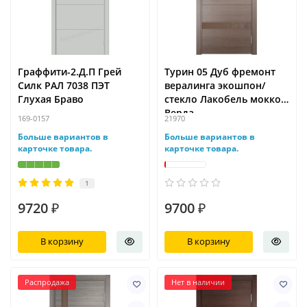
Граффити-2.Д.П Грей
Турин 05 Дуб фремонт
Силк РАЛ 7038 ПЭТ
вералинга экошпон/
Глухая Браво
стекло Лакобель мокко
Верда
169-0157
21970
Больше вариантов в
Больше вариантов в
карточке товара.
карточке товара.
1
9720 ₽
9700 ₽
В корзину
В корзину
Распродажа
Нет в наличии