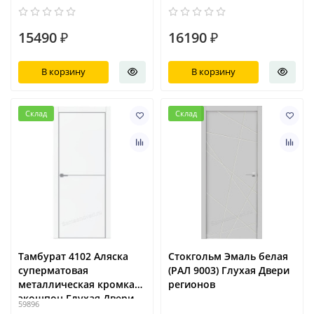
15490 ₽
16190 ₽
В корзину
В корзину
Склад
Склад
Тамбурат 4102 Аляска
Стокгольм Эмаль белая
суперматовая
(РАЛ 9003) Глухая Двери
металлическая кромка
регионов
экошпон Глухая Двери
59896
регионов