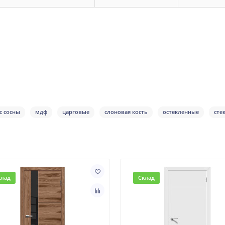
с сосны
мдф
царговые
слоновая кость
остекленные
сте
клад
Склад