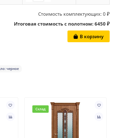
Стоимость комплектующих:
0
₽
Итоговая стоимость с полотном:
6450
₽
В корзину
кло: черное
Склад
Склад
Муар Ор
шпониро