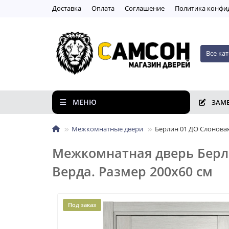
Доставка
Оплата
Соглашение
Пoлитикa кoнфи
Все ка
МЕНЮ
ЗАМ
Межкомнатные двери
Берлин 01 ДО Слонова
Межкомнатная дверь Берли
Верда. Размер 200x60 см
Под заказ