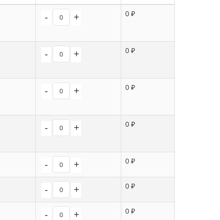
0 ₽
-
+
0 ₽
-
+
0 ₽
-
+
0 ₽
-
+
0 ₽
-
+
0 ₽
-
+
0 ₽
-
+