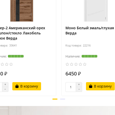
ер-2 Американский орех
Моно Белый эмаль/глухая
шпон/стекло Лакобель
Верда
ное Верда
33641
22216
0 ₽
6450 ₽
В корзину
В корзину