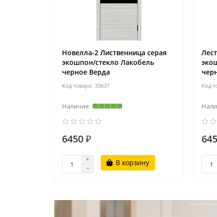
Новелла-2 Лиственница серая
Лест
экошпон/стекло Лакобель
эко
черное Верда
чер
33637
6450 ₽
645
В корзину