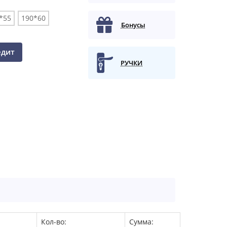
*55
190*60
Бонусы
едит
РУЧКИ
Кол-во:
Сумма: