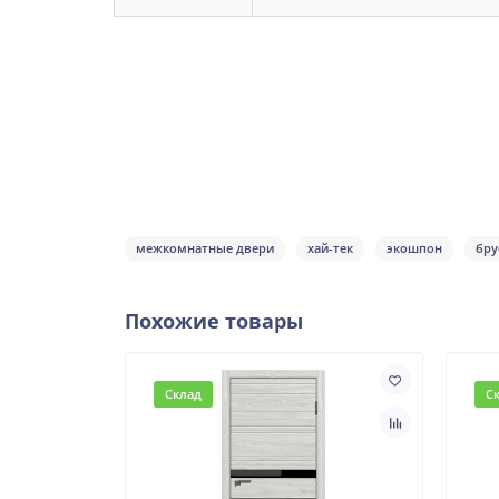
межкомнатные двери
хай-тек
экошпон
бру
Похожие товары
Склад
С