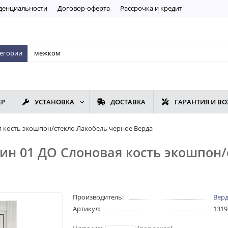
дeнциaльнoсти
Договор-оферта
Рассрочка и кредит
тегории
ЕР
УСТАНОВКА
ДОСТАВКА
ГАРАНТИЯ И ВО
я кость экошпон/стекло Лакобель черное Верда
н 01 ДО Слоновая кость экошпон/
Производитель:
Вер
Артикул:
1319