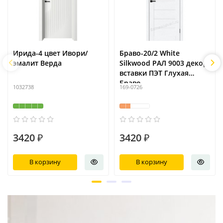
Ирида-4 цвет Ивори/
Браво-20/2 White
эмалит Верда
Silkwood РАЛ 9003 декор
вставки ПЭТ Глухая
Браво
1032738
169-0726
3420 ₽
3420 ₽
В корзину
В корзину