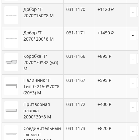
Добор 'Т'
031-1170
+1120 ₽
-
2070*150*8 M
Добор 'Т'
031-1171
+1450 ₽
-
2070*200*8 М
Коробка 'Т'
031-1166
+895 ₽
-
2070*70*32 (у,п)
M
Наличник 'Т'
031-1167
+595 ₽
-
Тип-0 2150*70*8
(20*3) M
Притворная
031-1172
+400 ₽
-
планка
2000*30*8 M
Соединительный
031-1173
+820 ₽
-
элемент