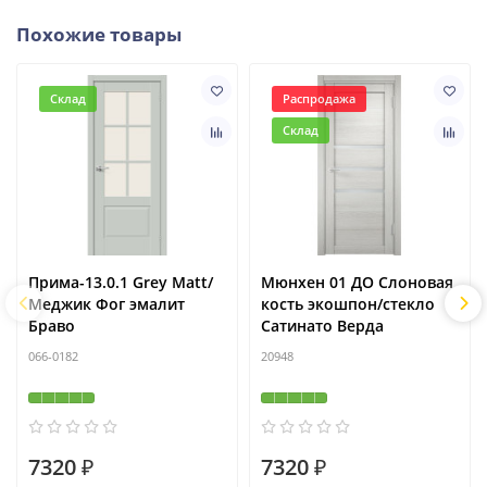
Похожие товары
Склад
Распродажа
Склад
Прима-13.0.1 Grey Matt/
Мюнхен 01 ДО Слоновая
Меджик Фог эмалит
кость экошпон/стекло
Браво
Сатинато Верда
066-0182
20948
7320 ₽
7320 ₽