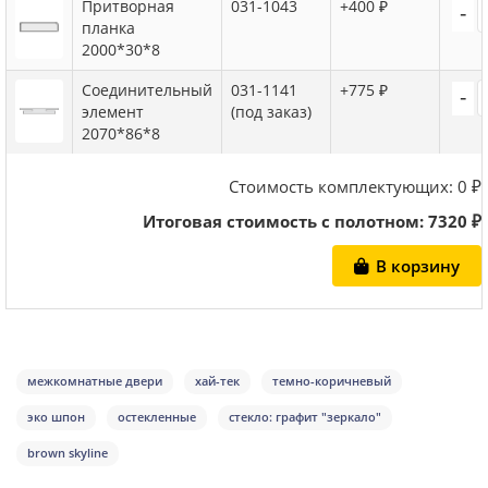
Притворная
031-1043
+400 ₽
-
планка
2000*30*8
Соединительный
031-1141
+775 ₽
-
элемент
(под заказ)
2070*86*8
Стоимость комплектующих:
0
₽
Итоговая стоимость с полотном:
7320
₽
В корзину
межкомнатные двери
хай-тек
темно-коричневый
эко шпон
остекленные
стекло: графит "зеркало"
brown skyline