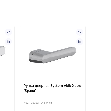
l
Ручка дверная System Akik Хром
Ручка дв
(Браво)
Хром (Бр
046-0468