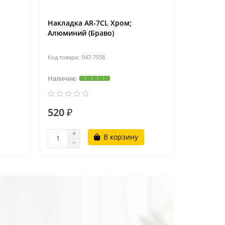
Накладка AR-7CL Хром;
Цилиндр 
Алюминий (Браво)
1000ZA 6
047-7558
520 ₽
650 ₽
В корзину