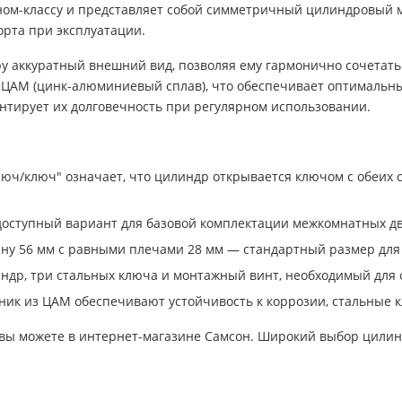
ном-классу и представляет собой симметричный цилиндровый 
рта при эксплуатации.
 аккуратный внешний вид, позволяя ему гармонично сочетатьс
 ЦАМ (цинк-алюминиевый сплав), что обеспечивает оптимальный
антирует их долговечность при регулярном использовании.
люч/ключ" означает, что цилиндр открывается ключом с обеих 
доступный вариант для базовой комплектации межкомнатных д
у 56 мм с равными плечами 28 мм — стандартный размер для
ндр, три стальных ключа и монтажный винт, необходимый для 
ник из ЦАМ обеспечивают устойчивость к коррозии, стальные 
ы можете в интернет-магазине Самсон. Широкий выбор цилиндр