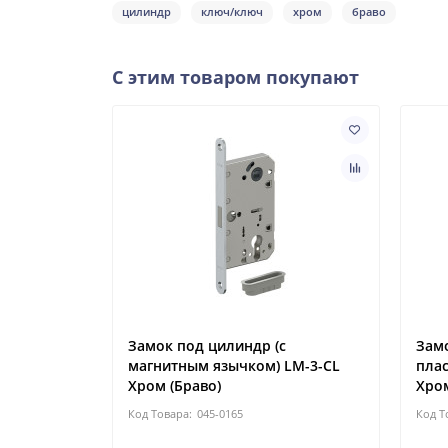
цилиндр
ключ/ключ
хром
браво
С этим товаром покупают
Замок под цилиндр (с
Замо
магнитным язычком) LM-3-CL
плас
Хром (Браво)
Хром
045-0165