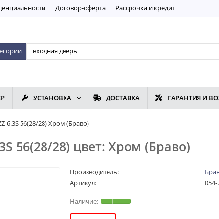
дeнциaльнoсти
Договор-оферта
Рассрочка и кредит
тегории
ЕР
УСТАНОВКА
ДОСТАВКА
ГАРАНТИЯ И ВО
-6.3S 56(28/28) Хром (Браво)
S 56(28/28) цвет: Хром (Браво)
Производитель:
Бра
Артикул:
054-