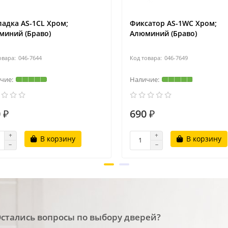
адка AS-1CL Хром;
Фиксатор AS-1WC Хром;
миний (Браво)
Алюминий (Браво)
046-7644
046-7649
 ₽
690 ₽
В корзину
В корзину
стались вопросы по выбору дверей?