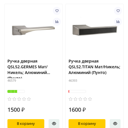
Ручка дверная
Ручка дверная
QSL52.GERMES Мат/
QSL52.TITAN Мат/Никель;
Никель; Алюминий
Алюминий (Пунто)
(Пунто)
46579
46393
1500 ₽
1600 ₽
В корзину
В корзину