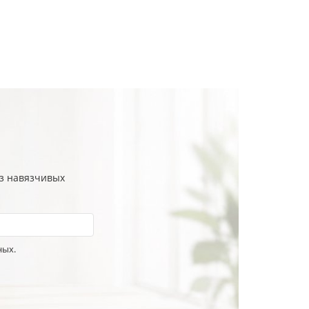
ез навязчивых
ных.