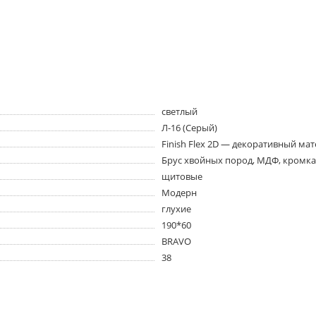
светлый
Л-16 (Серый)
Finish Flex 2D — декоративный ма
Брус хвойных пород, МДФ, кромка
щитовые
Модерн
глухие
190*60
BRAVO
38