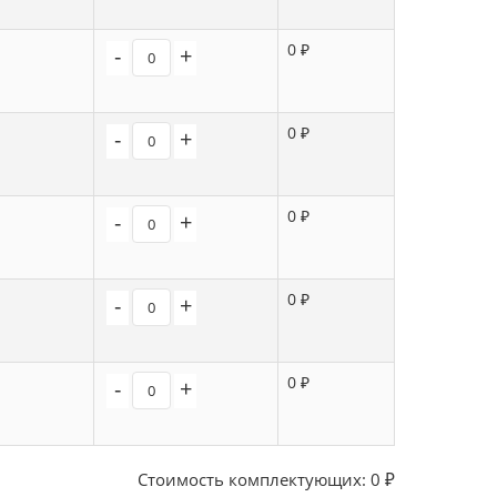
0 ₽
-
+
0 ₽
-
+
0 ₽
-
+
0 ₽
-
+
0 ₽
-
+
Стоимость комплектующих:
0
₽