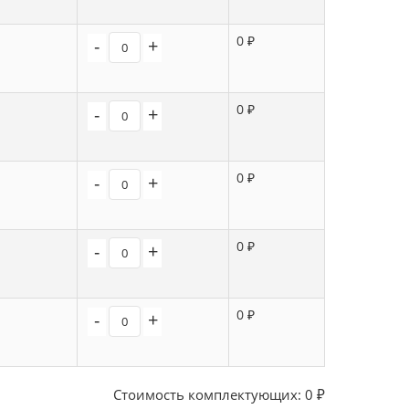
0 ₽
-
+
0 ₽
-
+
0 ₽
-
+
0 ₽
-
+
0 ₽
-
+
Стоимость комплектующих:
0
₽