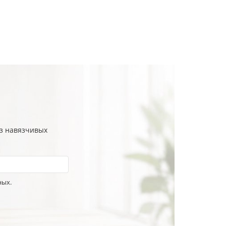
ез навязчивых
ных.