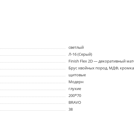
светлый
Л-16 (Серый)
Finish Flex 2D — декоративный ма
Брус хвойных пород, МДФ, кромка
щитовые
Модерн
глухие
200*70
BRAVO
38