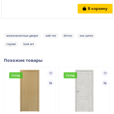
В корзину
межкомнатные двери
хай-тек
бетон
эко шпон
глухие
look art
Похожие товары
Склад
Склад