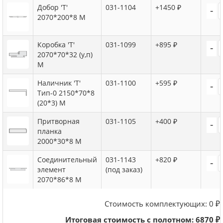
Добор 'Т'
031-1104
+1450 ₽
-
2070*200*8 M
Коробка 'Т'
031-1099
+895 ₽
-
2070*70*32 (у,п)
М
Наличник 'Т'
031-1100
+595 ₽
-
Тип-0 2150*70*8
(20*3) М
Притворная
031-1105
+400 ₽
-
планка
2000*30*8 М
Соединительный
031-1143
+820 ₽
-
элемент
(под заказ)
2070*86*8 M
Стоимость комплектующих:
0
₽
Итоговая стоимость с полотном:
6870
₽