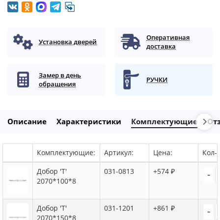
Оперативная
Установка дверей
доставка
Замер в день
РУЧКИ
обращения
Описание
Характеристики
Комплектующие
От
Комплектующие:
Артикул:
Цена:
Кол-в
Добор 'Т'
031-0813
+574 ₽
-
2070*100*8
Добор 'Т'
031-1201
+861 ₽
-
2070*150*8