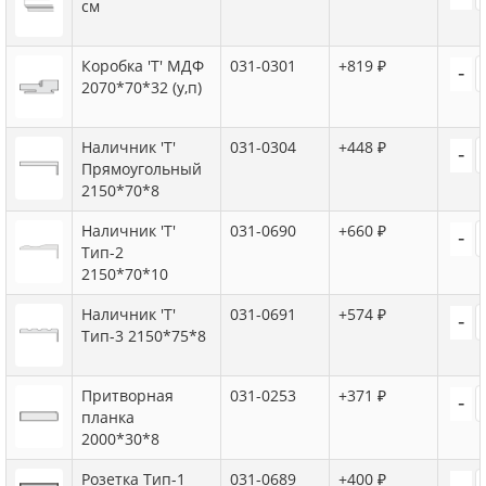
см
Коробка 'Т' МДФ
031-0301
+819 ₽
-
2070*70*32 (у,п)
Наличник 'Т'
031-0304
+448 ₽
-
Прямоугольный
2150*70*8
Наличник 'Т'
031-0690
+660 ₽
-
Тип-2
2150*70*10
Наличник 'Т'
031-0691
+574 ₽
-
Тип-3 2150*75*8
Притворная
031-0253
+371 ₽
-
планка
2000*30*8
Розетка Тип-1
031-0689
+400 ₽
-