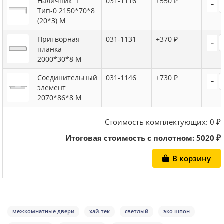
Наличник 'Т'
031-1116
+550 ₽
-
Тип-0 2150*70*8
(20*3) M
Притворная
031-1131
+370 ₽
-
планка
2000*30*8 M
Соединительный
031-1146
+730 ₽
-
элемент
2070*86*8 M
Стоимость комплектующих:
0
₽
Итоговая стоимость с полотном:
5020
₽
В корзину
межкомнатные двери
хай-тек
светлый
эко шпон