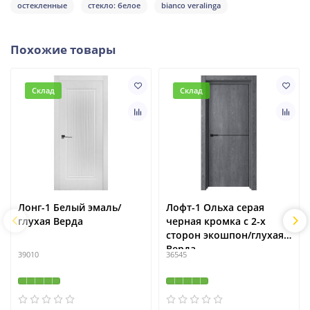
остекленные
стекло: белое
bianco veralinga
Похожие товары
Склад
Склад
Лонг-1 Белый эмаль/
Лофт-1 Ольха серая
глухая Верда
черная кромка с 2-х
сторон экошпон/глухая
Верда
39010
36545