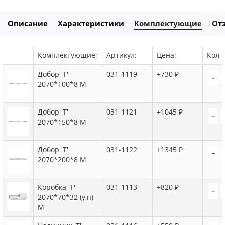
Описание
Характеристики
Комплектующие
От
Комплектующие:
Артикул:
Цена:
Кол-в
Добор 'Т'
031-1119
+730 ₽
-
2070*100*8 M
Добор 'Т'
031-1121
+1045 ₽
-
2070*150*8 M
Добор 'Т'
031-1122
+1345 ₽
-
2070*200*8 M
Коробка 'Т'
031-1113
+820 ₽
-
2070*70*32 (у,п)
M