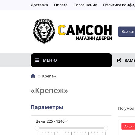
Доставка
Оплата
Соглашение
Пoлитикa кoнфи
Все ка
МЕНЮ
ЗАМ
Крепеж
«Крепеж»
Параметры
По умо
Цена
225
-
1246
₽
Акция