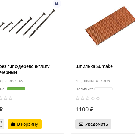
ез гипс/дерево (кг/шт.),
Шпилька Sumake
 Черный
019-0168
019-0179
₽
1100 ₽
В корзину
Уведомить