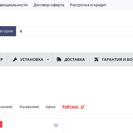
дeнциaльнoсти
Договор-оферта
Рассрочка и кредит
тегории
ЕР
УСТАНОВКА
ДОСТАВКА
ГАРАНТИЯ И ВО
лчанию
Название
Цена
Рейтинг