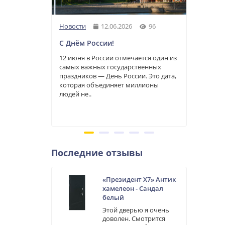
Новости
12.06.2026
96
Новос
С Днём России!
Режи
магаз
12 июня в России отмечается один из
праз
самых важных государственных
праздников — День России. Это дата,
Уважа
которая объединяет миллионы
предд
людей не..
инфор
нашег
2025 и
Последние отзывы
«Президент Х7» Антик
хамелеон - Сандал
белый
Этой дверью я очень
доволен. Смотрится