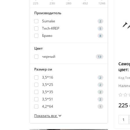
225
230
280
452
1246
Производитель
Sumake
2
Tech-KREP
5
Браво
8
Цвет
черный
13
Самор
Размер см
цвет:
3,5*16
2
3,5*25
2
3,5*35
2
3,5*51
2
225 
4,2*64
1
Показать все