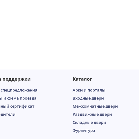
дизайн тоже нам
Хорошая дверь, но
понрави..
→
ставить нужно в
мощный проем потому
что очень толстая.
Ставили в коттедж вид
класс..
→
01.07.2026
30.06.2026
Анна Андреевна
Аня
а поддержки
Каталог
 спецпредложения
Арки и порталы
ы и схема проезда
Входные двери
ный сертификат
Межкомнатные двери
одители
Раздвижные двери
Складные двери
Фурнитура