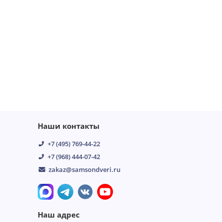
шумоизоляция то что
нужно было. Спасибо
замерщика, что пор..
→
30.06.2026
Аня
Наши контакты
+7 (495) 769-44-22
+7 (968) 444-07-42
zakaz@samsondveri.ru
Наш адрес