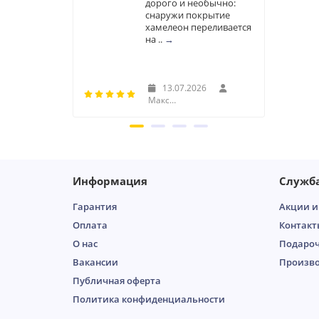
дорого и необычно:
снаружи покрытие
хамелеон переливается
на ..
→
13.07.2026
Максим
Информация
Служб
Гарантия
Акции и
Оплата
Контакт
О нас
Подароч
Вакансии
Произв
Публичная оферта
Пoлитикa кoнфидeнциaльнoсти