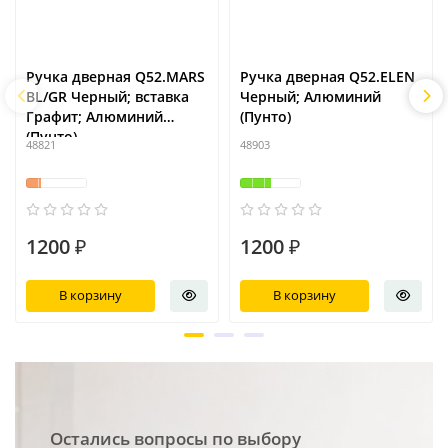
Ручка дверная Q52.MARS
Ручка дверная Q52.ELEN
BL/GR Черный; вставка
Черный; Алюминий
Графит; Алюминий
(Пунто)
(Пунто)
48821
48903
1200 ₽
1200 ₽
В корзину
В корзину
Остались вопросы по выбору