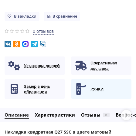
В закладки
В сравнение
0 отзывов
Оперативная
Установка дверей
доставка
Замер в день
РУЧКИ
обращения
Описание
Характеристики
Отзывы
Вопрос-
0
Накладка квадратная Q27 SSC
в цвете
матовый