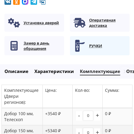
Оперативная
Установка дверей
доставка
Замер в день
РУЧКИ
обращения
Описание
Характеристики
Комплектующие
От
Комплектующие
Цена:
Кол-во:
Сумма:
(Двери
регионов):
Добор 100 мм,
+3540 ₽
0 ₽
-
+
Телескоп
Добор 150 мм,
+5340 ₽
0 ₽
-
+