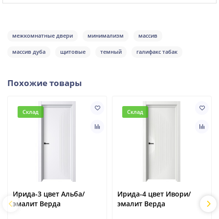
межкомнатные двери
минимализм
массив
массив дуба
щитовые
темный
галифакс табак
Похожие товары
Склад
Склад
Ирида-3 цвет Альба/
Ирида-4 цвет Ивори/
эмалит Верда
эмалит Верда