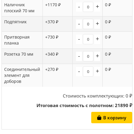
Наличник
+1170 ₽
0 ₽
-
+
плоский 70 мм
Подпятник
+370 ₽
0 ₽
-
+
Притворная
+730 ₽
0 ₽
-
+
планка
Розетка 70 мм
+340 ₽
0 ₽
-
+
Соединительный
+270 ₽
0 ₽
-
+
элемент для
доборов
Стоимость комплектующих:
0
₽
Итоговая стоимость с полотном:
21890
₽
В корзину