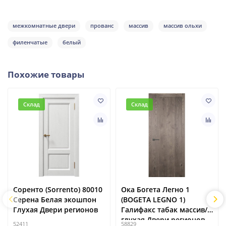
межкомнатные двери
прованс
массив
массив ольхи
филенчатые
белый
Похожие товары
Склад
Склад
Соренто (Sorrento) 80010
Ока Богета Легно 1
Серена Белая экошпон
(BOGETA LEGNO 1)
Глухая Двери регионов
Галифакс табак массив/
глухая Двери регионов
52411
58829