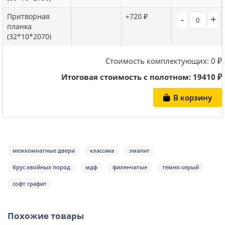
Притворная
+720 ₽
-
+
планка
(32*10*2070)
Стоимость комплектующих:
0
₽
Итоговая стоимость с полотном:
19410
₽
В корзину
межкомнатные двери
классика
эмалит
брус хвойных пород
мдф
филенчатые
темно-серый
софт графит
Похожие товары