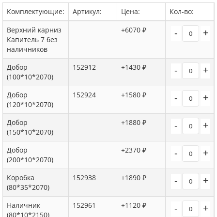
Комплектующие:
Артикул:
Цена:
Кол-во:
Верхний карниз
+6070 ₽
-
+
Капитель 7 без
наличников
Добор
152912
+1430 ₽
-
+
(100*10*2070)
Добор
152924
+1580 ₽
-
+
(120*10*2070)
Добор
+1880 ₽
-
+
(150*10*2070)
Добор
+2370 ₽
-
+
(200*10*2070)
Коробка
152938
+1890 ₽
-
+
(80*35*2070)
Наличник
152961
+1120 ₽
-
+
(80*10*2150)