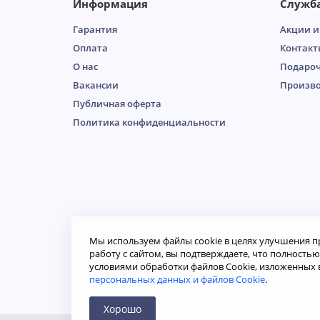
Информация
Служб
Гарантия
Акции и
Оплата
Контакт
О нас
Подароч
Вакансии
Произв
Публичная оферта
Пoлитикa кoнфидeнциaльнoсти
Мы используем файлы cookie в целях улучшения п
работу с сайтом, вы подтверждаете, что полность
условиями обработки файлов Cookie, изложенных 
© Двери «Самсон», 2026. Вся информация на сайте н
персональных данных и файлов Cookie
.
определяемой положениями ст. 437 Гражданского ко
Продолжая использовать наш сайт, вы даете согласи
данных, в соответствии с
Политикой конфиденциаль
Хорошо