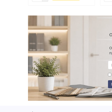
О
О
п