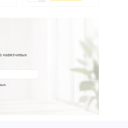
ез навязчивых
ных.