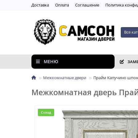
Доставка
Оплата
Соглашение
Пoлитикa кoнфи
Все ка
МЕНЮ
ЗАМ
Межкомнатные двери
Прайм Капучино шпон
Межкомнатная дверь Прай
Склад