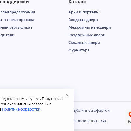
а поддержки
Каталог
 спецпредложения
Арки и порталы
ы и схема проезда
Входные двери
ный сертификат
Межкомнатные двери
одители
Раздвижные двери
Складные двери
Фурнитура
×
редоставляемых услуг. Продолжая
ю ознакомились и согласны с
в
Политике обработки
осит справочный характер и не является публичной офертой,
декса РФ.
е на обработку файлов Cookies и других пользовательских
ности
.