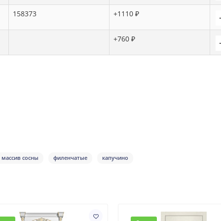
158373
+1110 ₽
+760 ₽
и массив сосны
филенчатые
капучино