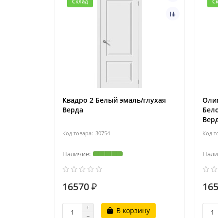
Склад
С
Квадро 2 Белый эмаль/глухая
Олим
Верда
Бело
Вер
30754
16570 ₽
165
В корзину