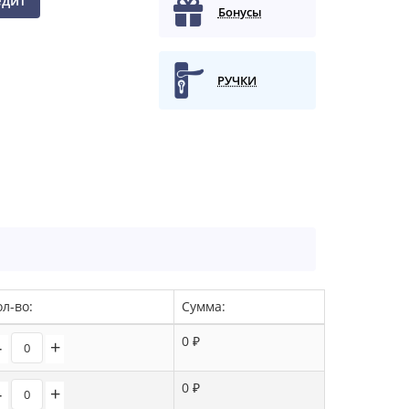
едит
Бонусы
РУЧКИ
ол-во:
Сумма:
0 ₽
-
+
0 ₽
-
+