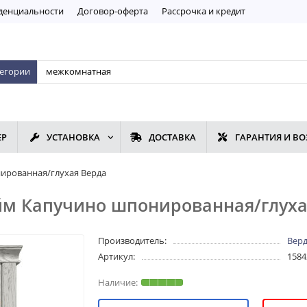
дeнциaльнoсти
Договор-оферта
Рассрочка и кредит
тегории
ЕР
УСТАНОВКА
ДОСТАВКА
ГАРАНТИЯ И ВО
ированная/глухая Верда
м Капучино шпонированная/глухая
Производитель:
Вер
Артикул:
1584