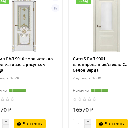
клад
Склад
п РАЛ 9010 эмаль/стекло
Сити 5 РАЛ 9001
е матовое с рисунком
шпонированная/стекло Са
да
белое Верда
34248
34810
70 ₽
16570 ₽
В корзину
В корзину