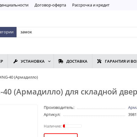
дeнциaльнoсти
Договор-оферта
Рассрочка и кредит
тегории
ЕР
УСТАНОВКА
ДОСТАВКА
ГАРАНТИЯ И ВО
ING-40 (Армадилло)
-40 (Армадилло) для складной две
Производитель:
Арм
Артикул:
3981