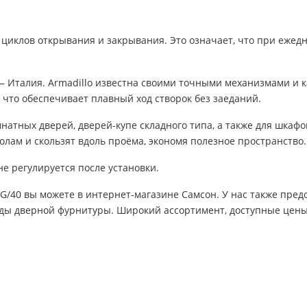
 циклов открывания и закрывания. Это означает, что при еже
— Италия. Armadillo известна своими точными механизмами и
, что обеспечивает плавный ход створок без заеданий.
натных дверей, дверей-купе складного типа, а также для шкаф
лам и скользят вдоль проёма, экономя полезное пространство.
е регулируется после установки.
NG/40 вы можете в интернет-магазине Самсон. У нас также пре
иды дверной фурнитуры. Широкий ассортимент, доступные цены 