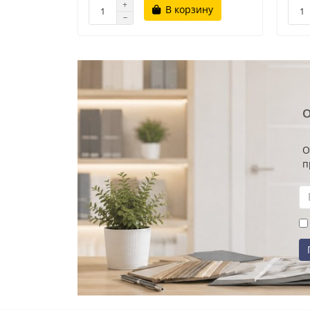
В корзину
О
О
п