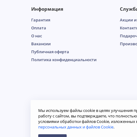
Информация
Служб
Гарантия
Акции и
Оплата
Контакт
О нас
Подароч
Вакансии
Произв
Публичная оферта
Пoлитикa кoнфидeнциaльнoсти
Мы используем файлы cookie в целях улучшения п
работу с сайтом, вы подтверждаете, что полность
условиями обработки файлов Cookie, изложенных 
© Двери «Самсон», 2026. Вся информация на сайте н
персональных данных и файлов Cookie
.
определяемой положениями ст. 437 Гражданского ко
Продолжая использовать наш сайт, вы даете согласи