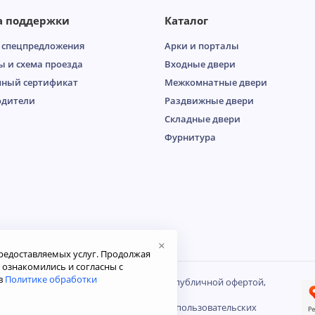
а поддержки
Каталог
 спецпредложения
Арки и порталы
ы и схема проезда
Входные двери
ный сертификат
Межкомнатные двери
одители
Раздвижные двери
Складные двери
Фурнитура
×
редоставляемых услуг. Продолжая
ю ознакомились и согласны с
в
Политике обработки
осит справочный характер и не является публичной офертой,
декса РФ.
е на обработку файлов Cookies и других пользовательских