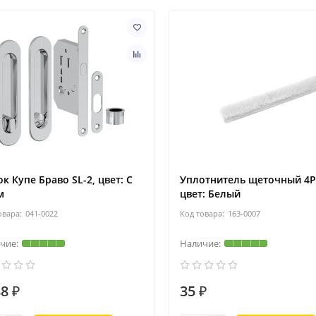
к Купе Браво SL-2, цвет: C
Уплотнитель щеточный 4Р 
м
цвет: Белый
041-0022
163-0007
8 ₽
35 ₽