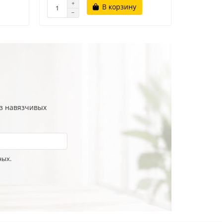
В корзину
ез навязчивых
ных.