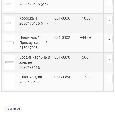
-
2050*70*35 (у,п)
Коробка 'Т'
031-0306
+1036 ₽
-
2050*70*35 (у,п)
Наличник 'Т'
031-0302
+448 ₽
-
Прямоугольный
2150*70*8
Соединительный
031-0370
+560 ₽
-
элемент
2050*86*16
Шпонка ХДФ
031-0384
+126 ₽
-
2050*55*3
твигги v4