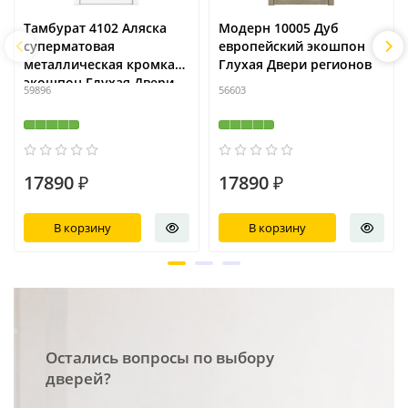
Тамбурат 4102 Аляска
Модерн 10005 Дуб
суперматовая
европейский экошпон
металлическая кромка
Глухая Двери регионов
экошпон Глухая Двери
59896
56603
регионов
17890 ₽
17890 ₽
В корзину
В корзину
Остались вопросы по выбору
дверей?