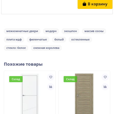
В корзину
межкомнатные двери
модерн
экошпон
массив сосны
плита мдф
филенчатые
белый
остекленные
стекло: белое
снежная королева
Похожие товары
Склад
Склад