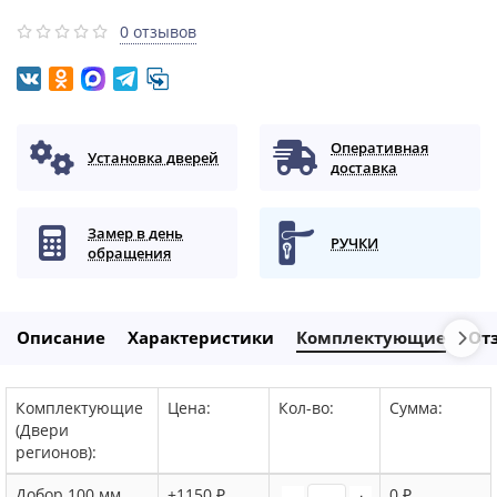
0 отзывов
Оперативная
Установка дверей
доставка
Замер в день
РУЧКИ
обращения
Описание
Характеристики
Комплектующие
От
Комплектующие
Цена:
Кол-во:
Сумма:
(Двери
регионов):
Добор 100 мм,
+1150 ₽
0 ₽