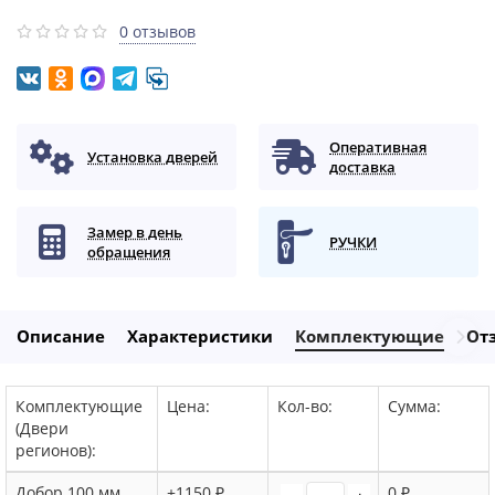
0 отзывов
Оперативная
Установка дверей
доставка
Замер в день
РУЧКИ
обращения
Описание
Характеристики
Комплектующие
От
Комплектующие
Цена:
Кол-во:
Сумма:
(Двери
регионов):
Добор 100 мм,
+1150 ₽
0 ₽