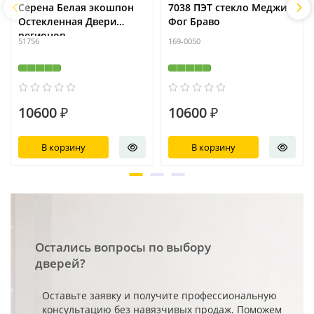
Серена Белая экошпон
7038 ПЭТ стекло Меджик
Остекленная Двери
Фог Браво
регионов
51756
169-0050
10600 ₽
10600 ₽
В корзину
В корзину
Остались вопросы по выбору
дверей?
Оставьте заявку и получите профессиональную
консультацию без навязчивых продаж. Поможем