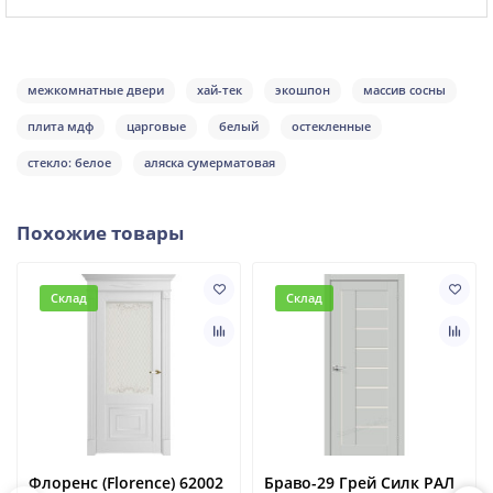
межкомнатные двери
хай-тек
экошпон
массив сосны
плита мдф
царговые
белый
остекленные
стекло: белое
аляска сумерматовая
Похожие товары
Склад
Склад
Флоренс (Florence) 62002
Браво-29 Грей Силк РАЛ