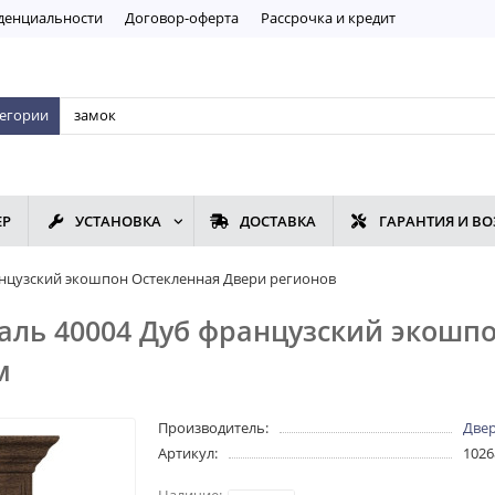
дeнциaльнoсти
Договор-оферта
Рассрочка и кредит
тегории
ЕР
УСТАНОВКА
ДОСТАВКА
ГАРАНТИЯ И ВО
анцузский экошпон Остекленная Двери регионов
аль 40004 Дуб французский экошп
м
Производитель:
Двер
Артикул:
1026