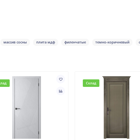
массив сосны
плита мдф
филенчатые
темно-коричневый
клад
Склад