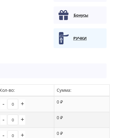
Бонусы
РУЧКИ
Кол-во:
Сумма:
0 ₽
-
+
0 ₽
-
+
0 ₽
-
+