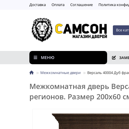
Доставка
Оплата
Соглашение
Пoлитикa кoнфи
Все ка
МЕНЮ
ЗАМ
Межкомнатные двери
Версаль 40004 Дуб фр
Межкомнатная дверь Верс
регионов. Размер 200x60 с