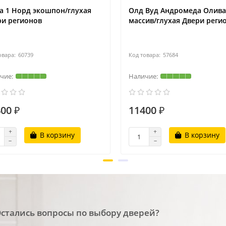
а 1 Норд экошпон/глухая
Олд Вуд Андромеда Олива
ри регионов
массив/глухая Двери реги
60739
57684
00 ₽
11400 ₽
В корзину
В корзину
стались вопросы по выбору дверей?