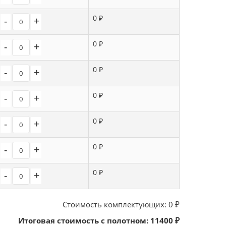
0 ₽
-
+
0 ₽
-
+
0 ₽
-
+
0 ₽
-
+
0 ₽
-
+
0 ₽
-
+
0 ₽
-
+
Стоимость комплектующих:
0
₽
Итоговая стоимость с полотном:
11400
₽