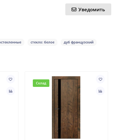
Уведомить
остекленные
стекло: белое
дуб французский
Склад
Склад
Олд Вуд 
массив/г