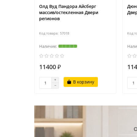
Олд Вуд Пандора Айсберг
Дюн
массив/остекленная Двери
Две
регионов
57018
11400 ₽
114
В корзину
О