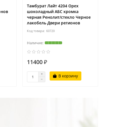
Тамбурат Лайт 4204 Орех
онов
шоколадный АБС кромка
черная Ренолит/стекло Черное
лакобель Двери регионов
60720
11400 ₽
11400 
В корзину