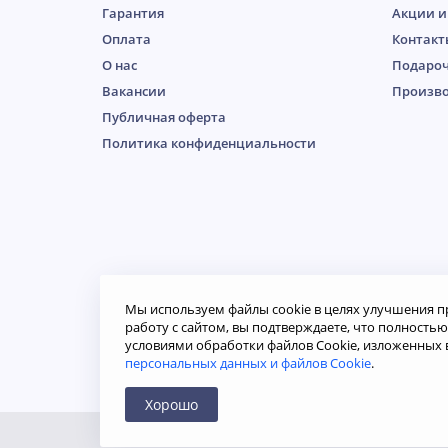
Гарантия
Акции и
Оплата
Контакт
О нас
Подароч
Вакансии
Произв
Публичная оферта
Пoлитикa кoнфидeнциaльнoсти
Мы используем файлы cookie в целях улучшения п
работу с сайтом, вы подтверждаете, что полность
условиями обработки файлов Cookie, изложенных 
© Двери «Самсон», 2026. Вся информация на сайте н
персональных данных и файлов Cookie
.
определяемой положениями ст. 437 Гражданского ко
Продолжая использовать наш сайт, вы даете согласи
данных, в соответствии с
Политикой конфиденциаль
Хорошо