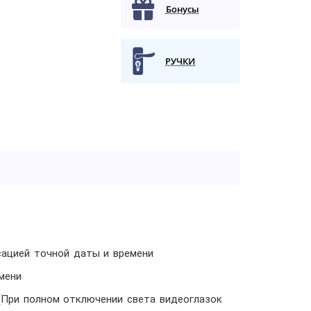
Бонусы
РУЧКИ
сацией точной даты и времени
мени
 (При полном отключении света видеоглазок