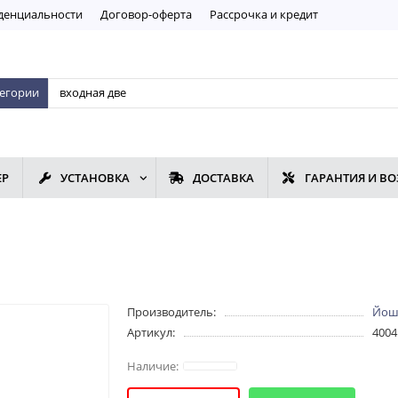
дeнциaльнoсти
Договор-оферта
Рассрочка и кредит
тегории
ЕР
УСТАНОВКА
ДОСТАВКА
ГАРАНТИЯ И ВО
Производитель:
Йош
Артикул:
4004