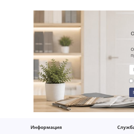
О
О
п
Информация
Служб