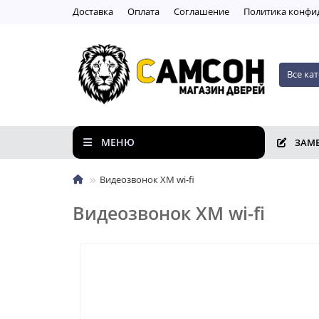
Доставка
Оплата
Соглашение
Пoлитикa кoнфи
Все ка
МЕНЮ
ЗАМ
Видеозвонок XM wi-fi
Видеозвонок XM wi-fi