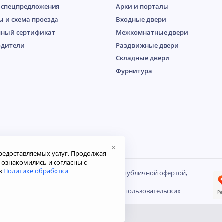
 спецпредложения
Арки и порталы
ы и схема проезда
Входные двери
ный сертификат
Межкомнатные двери
одители
Раздвижные двери
Складные двери
Фурнитура
×
редоставляемых услуг. Продолжая
ю ознакомились и согласны с
в
Политике обработки
осит справочный характер и не является публичной офертой,
декса РФ.
е на обработку файлов Cookies и других пользовательских
ности
.