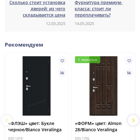
Сколько стоит установка
Фурнитура премиум-
дверей: из чего
класса: стоит ли
складывается цена
переплачивать?
12.03.2025
14.05.2025
Рекомендуем
С зеркалом
«ФЛЭШ» цвет: Букле
«ФОРМ» цвет: Almon
черное/Bianco Veralinga
28/Bianco Veralinga
033-1319
033-1792