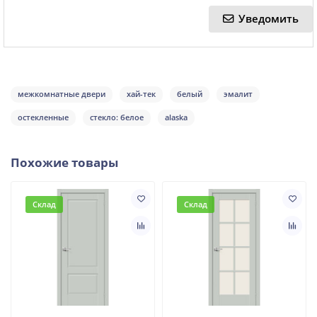
Уведомить
межкомнатные двери
хай-тек
белый
эмалит
остекленные
стекло: белое
alaska
Похожие товары
Склад
Склад