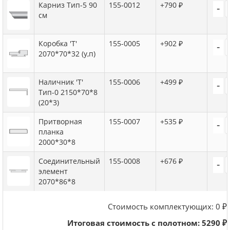
Карниз Тип-5 90
155-0012
+790 ₽
-
см
Коробка 'Т'
155-0005
+902 ₽
-
2070*70*32 (у,п)
Наличник 'Т'
155-0006
+499 ₽
-
Тип-0 2150*70*8
(20*3)
Притворная
155-0007
+535 ₽
-
планка
2000*30*8
Соединительный
155-0008
+676 ₽
-
элемент
2070*86*8
Стоимость комплектующих:
0
₽
Итоговая стоимость с полотном:
5290
₽