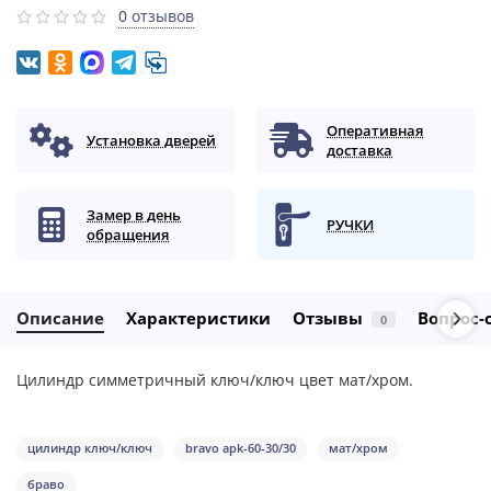
0 отзывов
Оперативная
Установка дверей
доставка
Замер в день
РУЧКИ
обращения
Описание
Характеристики
Отзывы
Вопрос-
0
Цилиндр симметричный ключ/ключ цвет мат/хром.
цилиндр ключ/ключ
bravo aрk-60-30/30
мат/хром
браво