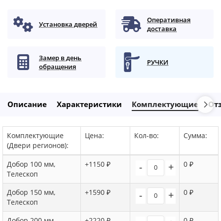
Оперативная
Установка дверей
доставка
Замер в день
РУЧКИ
обращения
Описание
Характеристики
Комплектующие
От
Комплектующие
Цена:
Кол-во:
Сумма:
(Двери регионов):
Добор 100 мм,
+1150 ₽
0 ₽
-
+
Телескоп
Добор 150 мм,
+1590 ₽
0 ₽
-
+
Телескоп
Добор 200 мм,
+2220 ₽
0 ₽