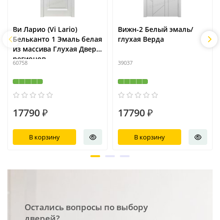
Ви Ларио (Vi Lario)
Вижн-2 Белый эмаль/
Бельканто 1 Эмаль белая
глухая Верда
из массива Глухая Двери
регионов
60758
39037
17790 ₽
17790 ₽
В корзину
В корзину
Остались вопросы по выбору
дверей?