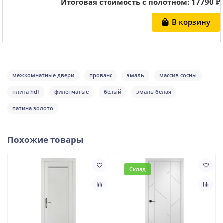
Итоговая стоимость с полотном:
17790
₽
В корзину
межкомнатные двери
прованс
эмаль
массив сосны
плита hdf
филенчатые
белый
эмаль белая
патина золото
Похожие товары
Склад