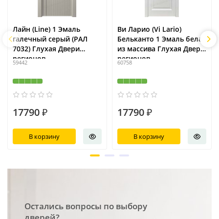
Лайн (Line) 1 Эмаль
Ви Ларио (Vi Lario)
галечный серый (РАЛ
Бельканто 1 Эмаль белая
7032) Глухая Двери
из массива Глухая Двери
регионов
регионов
59442
60758
17790 ₽
17790 ₽
В корзину
В корзину
Остались вопросы по выбору
дверей?