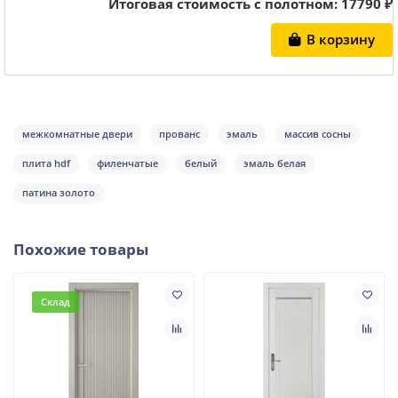
Итоговая стоимость с полотном:
17790
₽
В корзину
межкомнатные двери
прованс
эмаль
массив сосны
плита hdf
филенчатые
белый
эмаль белая
патина золото
Похожие товары
Склад