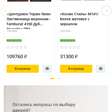
«Центурион Термо New»
«Космо Стиль» М141/
Лиственница моренная -
Белое матовое с
Tamburat 4100 Дуб
зеркалом
Мадейра ПВХ
1031868
1031926
109760 ₽
31300 ₽
В корзину
В корзину
Остались вопросы по выбору
дверей?