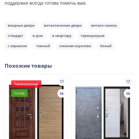
поддержки всегда готова помочь вам.
входные двери
металлические двери
металл-панель
стандарт
в дом
в квартиру
терморазрыв
с зеркалом
темный
снежная королева
белый
Похожие товары
Терморазрыв
Склад