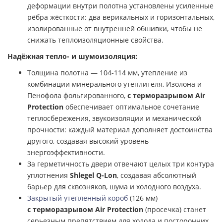
деформации внутри полотна установлены усиленные
рёбра жёсткости: два верикальных и горизонтальных,
изолированные от внутренней обшивки, чтобы не
снижать теплоизоляционные свойства.
Надёжная тепло- и шумоизоляция:
Толщина полотна — 104-114 мм, утепление из
комбинации минерального утеплителя, Изолона и
Пенофола фольгированного,
с терморазрывом Air
Protection
обеспечивает оптимальное сочетание
теплосбережения, звукоизоляции и механической
прочности: каждый материал дополняет достоинства
другого, создавая высокий уровень
энергоэффективности.
За герметичность двери отвечают целых три контура
уплотнения
Shlegel Q-Lon
, создавая абсолютный
барьер для сквозняков, шума и холодного воздуха.
Закрытый утепленный короб
(126 мм)
с терморазрывом Air Protection
(просечка) станет
серьезным препятствием для холода и посторонних