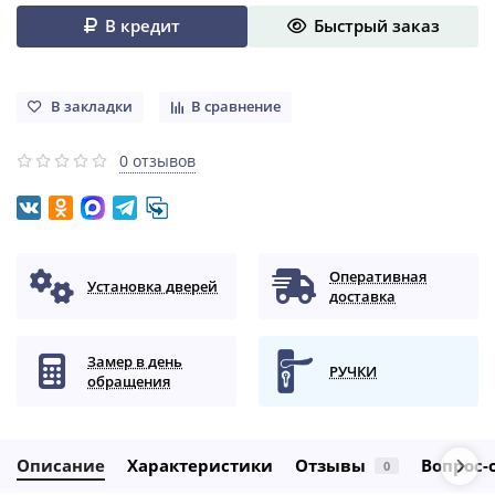
В кредит
Быстрый заказ
В закладки
В сравнение
0 отзывов
Оперативная
Установка дверей
доставка
Замер в день
РУЧКИ
обращения
Описание
Характеристики
Отзывы
Вопрос-
0