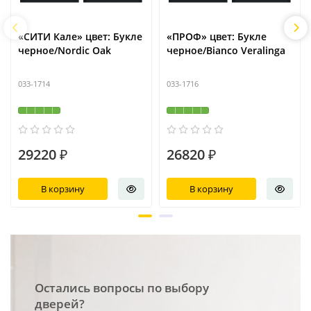
«СИТИ Кале» цвет: Букле
«ПРОФ» цвет: Букле
черное/Nordic Oak
черное/Bianco Veralinga
033-1714
033-1716
29220 ₽
26820 ₽
В корзину
В корзину
Остались вопросы по выбору
дверей?