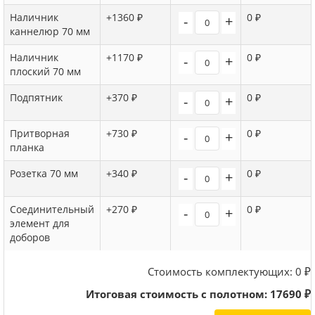
Наличник
+1360 ₽
0 ₽
-
+
каннелюр 70 мм
Наличник
+1170 ₽
0 ₽
-
+
плоский 70 мм
Подпятник
+370 ₽
0 ₽
-
+
Притворная
+730 ₽
0 ₽
-
+
планка
Розетка 70 мм
+340 ₽
0 ₽
-
+
Соединительный
+270 ₽
0 ₽
-
+
элемент для
доборов
Стоимость комплектующих:
0
₽
Итоговая стоимость с полотном:
17690
₽