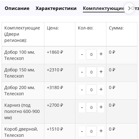
Описание
Характеристики
Комплектующие
От
Комплектующие
Цена:
Кол-во:
Сумма:
(Двери
регионов):
Добор 100 мм,
+1860 ₽
0 ₽
-
+
Телескоп
Добор 150 мм,
+2310 ₽
0 ₽
-
+
Телескоп
Добор 200 мм,
+3180 ₽
0 ₽
-
+
Телескоп
Карниз (под
+2700 ₽
0 ₽
-
+
полотно 600-900
мм)
Короб дверной,
+1510 ₽
0 ₽
-
+
Телескоп