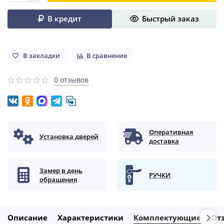
В кредит
Быстрый заказ
В закладки
В сравнение
0 отзывов
Оперативная
Установка дверей
доставка
Замер в день
РУЧКИ
обращения
Описание
Характеристики
Комплектующие
От