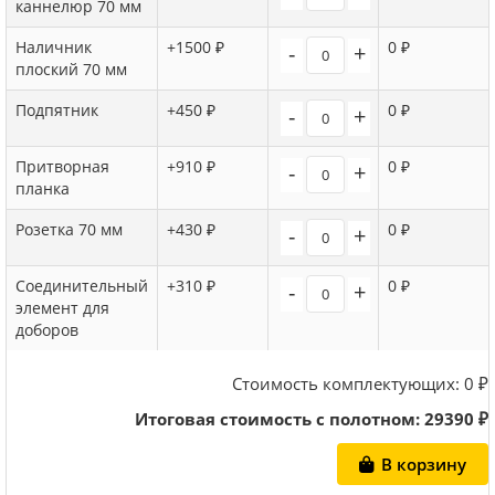
каннелюр 70 мм
Наличник
+1500 ₽
0 ₽
-
+
плоский 70 мм
Подпятник
+450 ₽
0 ₽
-
+
Притворная
+910 ₽
0 ₽
-
+
планка
Розетка 70 мм
+430 ₽
0 ₽
-
+
Соединительный
+310 ₽
0 ₽
-
+
элемент для
доборов
Стоимость комплектующих:
0
₽
Итоговая стоимость с полотном:
29390
₽
В корзину