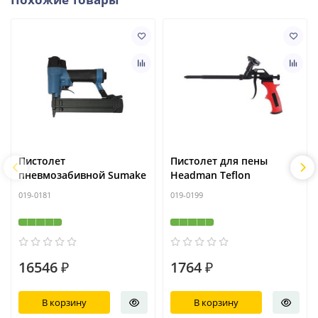
Пистолет
Пистолет для пены
пневмозабивной Sumake
Headman Teflon
019-0181
019-0199
16546 ₽
1764 ₽
В корзину
В корзину