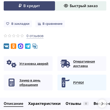
В кредит
Быстрый заказ
В закладки
В сравнение
0 отзывов
Оперативная
Установка дверей
доставка
Замер в день
РУЧКИ
обращения
Описание
Характеристики
Отзывы
Вопрос-
0