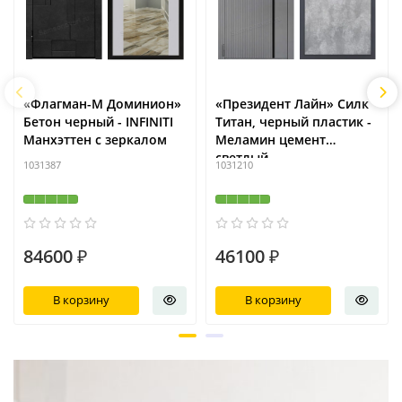
«Флагман-М Доминион»
«Президент Лайн» Силк
Бетон черный - INFINITI
Титан, черный пластик -
Манхэттен с зеркалом
Меламин цемент
светлый
1031387
1031210
84600 ₽
46100 ₽
В корзину
В корзину