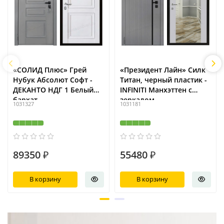
«СОЛИД Плюс» Грей
«Президент Лайн» Силк
Нубук Абсолют Софт -
Титан, черный пластик -
ДЕКАНТО НДГ 1 Белый
INFINITI Манхэттен с
бархат
зеркалом
1031327
1031181
89350 ₽
55480 ₽
В корзину
В корзину