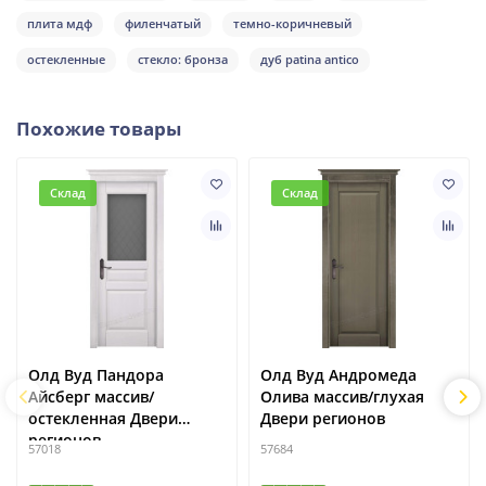
плита мдф
филенчатый
темно-коричневый
остекленные
стекло: бронза
дуб patina antico
Похожие товары
Склад
Склад
Олд Вуд Пандора
Олд Вуд Андромеда
Айсберг массив/
Олива массив/глухая
остекленная Двери
Двери регионов
регионов
57018
57684