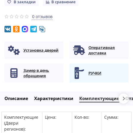
В закладки
В сравнение
0 отзывов
Оперативная
Установка дверей
доставка
Замер в день
РУЧКИ
обращения
Описание
Характеристики
Комплектующие
От
Комплектующие
Цена:
Кол-во:
Сумма:
(Двери
регионов):