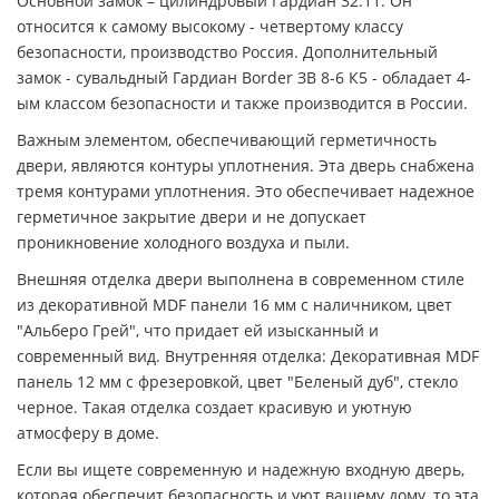
Основной замок – цилиндровый Гардиан 32.11. Он
относится к самому высокому - четвертому классу
безопасности, производство Россия. Дополнительный
замок - сувальдный Гардиан Border ЗВ 8-6 К5 - обладает 4-
ым классом безопасности и также производится в России.
Важным элементом, обеспечивающий герметичность
двери, являются контуры уплотнения. Эта дверь снабжена
тремя контурами уплотнения. Это обеспечивает надежное
герметичное закрытие двери и не допускает
проникновение холодного воздуха и пыли.
Внешняя отделка двери выполнена в современном стиле
из декоративной MDF панели 16 мм с наличником, цвет
"Альберо Грей", что придает ей изысканный и
современный вид. Внутренняя отделка: Декоративная MDF
панель 12 мм с фрезеровкой, цвет "Беленый дуб", стекло
черное. Такая отделка создает красивую и уютную
атмосферу в доме.
Если вы ищете современную и надежную входную дверь,
которая обеспечит безопасность и уют вашему дому, то эта