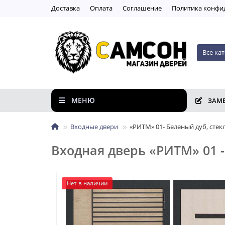
Доставка
Оплата
Соглашение
Пoлитикa кoнфи
Все ка
МЕНЮ
ЗАМ
Входные двери
«РИТМ» 01- Беленый дуб, стек
Входная дверь «РИТМ» 01 -
Нет в наличии