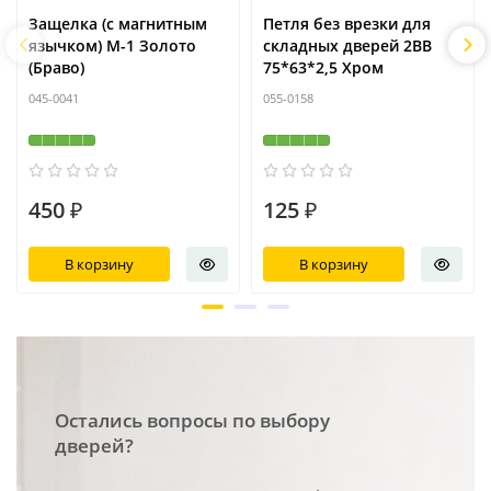
Защелка (с магнитным
Петля без врезки для
язычком) M-1 Золото
складных дверей 2ВВ
(Браво)
75*63*2,5 Хром
045-0041
055-0158
450 ₽
125 ₽
В корзину
В корзину
Остались вопросы по выбору
дверей?