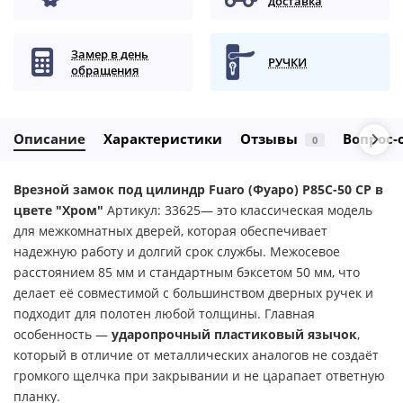
доставка
Замер в день
РУЧКИ
обращения
Описание
Характеристики
Отзывы
Вопрос-
0
Врезной замок под цилиндр Fuaro (Фуаро) P85C-50 CP в
цвете "Хром"
Артикул: 33625— это классическая модель
для межкомнатных дверей, которая обеспечивает
надежную работу и долгий срок службы. Межосевое
расстоянием 85 мм и стандартным бэксетом 50 мм, что
делает её совместимой с большинством дверных ручек и
подходит для полотен любой толщины. Главная
особенность —
ударопрочный пластиковый язычок
,
который в отличие от металлических аналогов не создаёт
громкого щелчка при закрывании и не царапает ответную
планку.