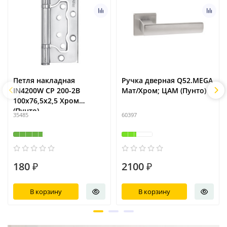
Петля накладная
Ручка дверная Q52.MEGA
IN4200W CP 200-2B
Мат/Хром; ЦАМ (Пунто)
100x76,5х2,5 Хром
(Пунто)
35485
60397
180 ₽
2100 ₽
В корзину
В корзину