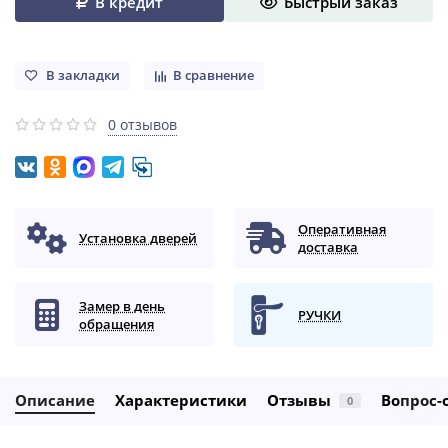
В кредит
Быстрый заказ
В закладки
В сравнение
0 отзывов
Оперативная
Установка дверей
доставка
Замер в день
РУЧКИ
обращения
Описание
Характеристики
Отзывы
Вопрос-
0