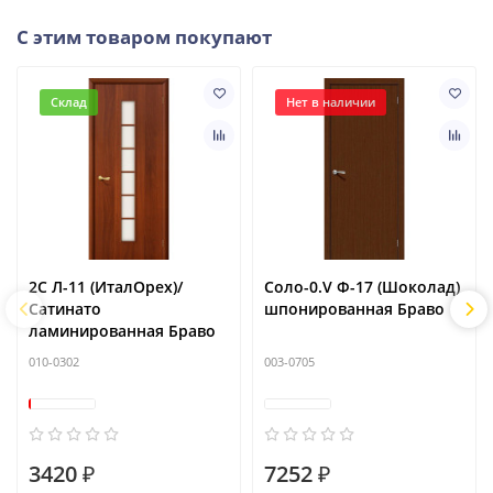
С этим товаром покупают
Склад
Нет в наличии
2С Л-11 (ИталОрех)/
Соло-0.V Ф-17 (Шоколад)
Сатинато
шпонированная Браво
ламинированная Браво
010-0302
003-0705
3420 ₽
7252 ₽