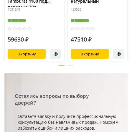
Tamburat 4100 под
натуральный
покраску ПВХ
1031249
423535
59630 ₽
47510 ₽
В корзину
В корзину
Остались вопросы по выбору
дверей?
Оставьте заявку и получите профессиональную
консультацию без навязчивых продаж. Поможем
избежать ошибок и лишних расходов.