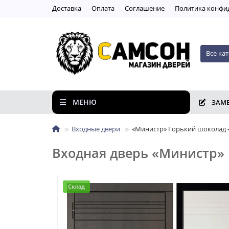
Доставка
Оплата
Соглашение
Пoлитикa кoнфи
Все ка
МЕНЮ
ЗАМ
Входные двери
«Министр» Горький шоколад -
Входная дверь «Министр» 
Склад