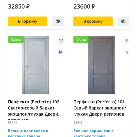
32850 ₽
23600 ₽
В корзину
В корзину
Склад
Склад
Перфекто (Perfecto) 102
Перфекто (Perfecto) 101
Светло-серый бархат
Серый бархат экошпон/
экошпон/глухая Двери
глухая Двери регионов
регионов
55192
53447
Больше вариантов в
Больше вариантов в
карточке товара.
карточке товара.