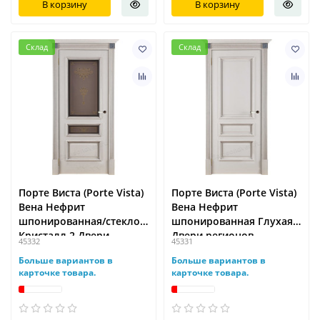
В корзину
В корзину
Склад
Склад
Порте Виста (Porte Vista)
Порте Виста (Porte Vista)
Вена Нефрит
Вена Нефрит
шпонированная/стекло
шпонированная Глухая
Кристалл 2 Двери
Двери регионов
45332
45331
регионов
Больше вариантов в
Больше вариантов в
карточке товара.
карточке товара.