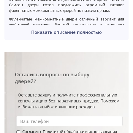
Самсон двери готов предложить огромный каталог
филенчатых межкомнатных дверей по низким ценам.
Филенчатые межкомнатные двери отличный вариант для
любителей классики. Данный конструктив в основном
используется для моделей в классическом стиле. Также
Показать описание полностью
данный конструктив предусматривает как остекленный
вариант исполнения, так и глухой.
Интернет-магазин «Самсон» представляет широкий выбор
филенчатых межкомнатных дверей по цене установленной
производителем. Мы всегда следим, чтобы модели
представленные на сайте всегда были в наличии на складе и
мы могли оперативно произвести доставку и установку.
Остались вопросы по выбору
дверей?
Оставьте заявку и получите профессиональную
консультацию без навязчивых продаж. Поможем
избежать ошибок и лишних расходов.
Согласен с Политикой обработки и использования