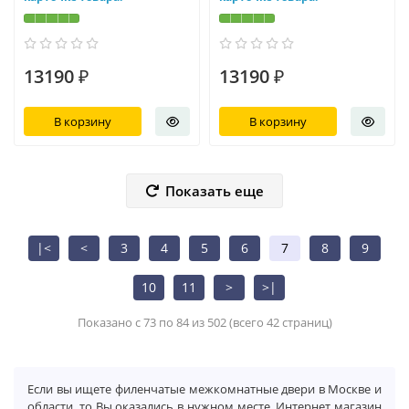
13190 ₽
13190 ₽
В корзину
В корзину
Показать еще
|<
<
3
4
5
6
7
8
9
10
11
>
>|
Показано с 73 по 84 из 502 (всего 42 страниц)
Если вы ищете филенчатые межкомнатные двери в Москве и
области, то Вы оказались в нужном месте. Интернет магазин