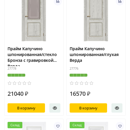
Прайм Капучино
Прайм Капучино
шпонированная/стекло
шпонированная/глухая
Бронза с гравировкой
Верда
Верда
27778
27776
21040 ₽
16570 ₽
В корзину
В корзину
Склад
Склад