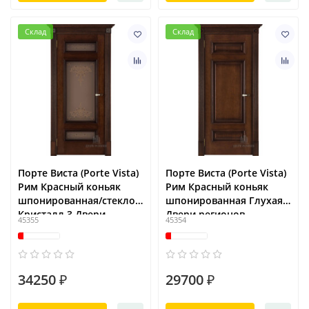
Склад
Склад
Порте Виста (Porte Vista)
Порте Виста (Porte Vista)
Рим Красный коньяк
Рим Красный коньяк
шпонированная/стекло
шпонированная Глухая
Кристалл 3 Двери
Двери регионов
45355
45354
регионов
34250 ₽
29700 ₽