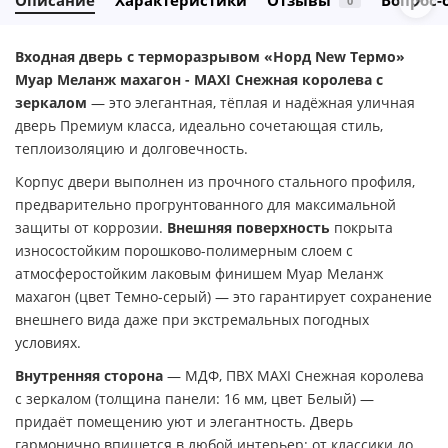
Описание
Характеристики
Отзывы
Вопрос-
0
Входная дверь с терморазрывом «Норд New Термо»
Муар Меланж махагон - MAXI Снежная королева с
зеркалом
— это элегантная, тёплая и надёжная уличная
дверь Премиум класса, идеально сочетающая стиль,
теплоизоляцию и долговечность.
Корпус двери выполнен из прочного стального профиля,
предварительно прогрунтованного для максимальной
защиты от коррозии.
Внешняя поверхность
покрыта
износостойким порошково-полимерным слоем с
атмосферостойким лаковым финишем Муар Меланж
махагон (цвет Темно-серый) — это гарантирует сохранение
внешнего вида даже при экстремальных погодных
условиях.
Внутренняя сторона
— МДФ, ПВХ MAXI Снежная королева
с зеркалом (толщина панели: 16 мм, цвет Белый) —
придаёт помещению уют и элегантность. Дверь
гармонично впишется в любой интерьер: от классики до