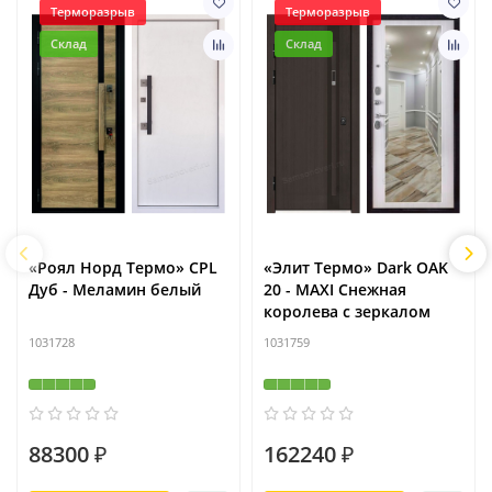
Терморазрыв
Терморазрыв
Склад
Склад
«Роял Норд Термо» CPL
«Элит Термо» Dark OAK
Дуб - Меламин белый
20 - MAXI Снежная
королева с зеркалом
1031728
1031759
88300 ₽
162240 ₽