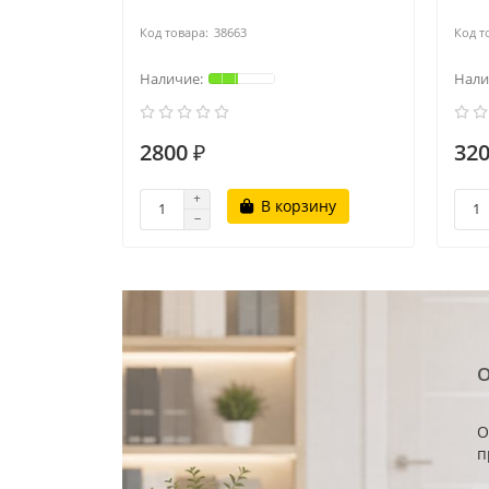
38663
2800 ₽
320
В корзину
О
О
п