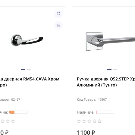
ка дверная RM54.CAVA Хром
Ручка дверная Q52.STEP Х
ро)
Алюминий (Пунто)
62497
48867
0 ₽
1100 ₽