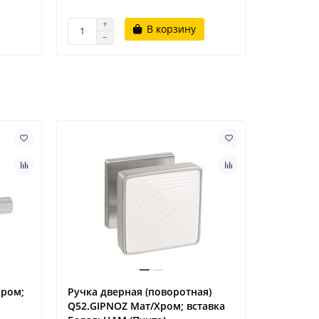
В корзину
Хром;
Ручка дверная (поворотная)
Петля ск
Q52.GIPNOZ Мат/Хром; вставка
(Армадил