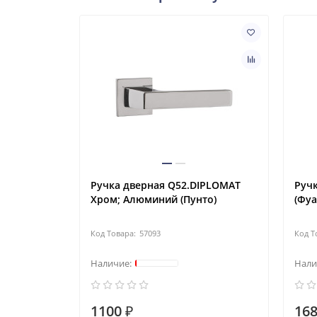
Ручка дверная Q52.DIPLOMAT
Руч
Хром; Алюминий (Пунто)
(Фуа
57093
1100 ₽
168