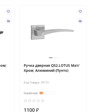
Ручка дв
Хром; ЦА
ром;
Ручка дверная Q52.LOTUS Мат/
Хром; Алюминий (Пунто)
47113
1100 ₽
1900 ₽