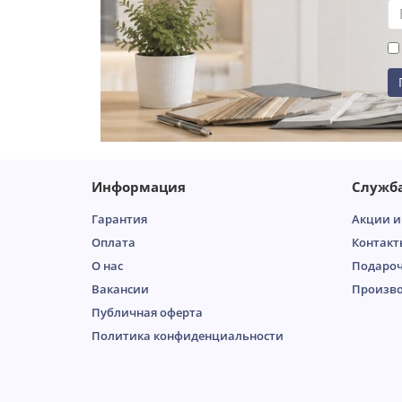
Информация
Служб
Гарантия
Акции и
Оплата
Контакт
О нас
Подароч
Вакансии
Произв
Публичная оферта
Пoлитикa кoнфидeнциaльнoсти