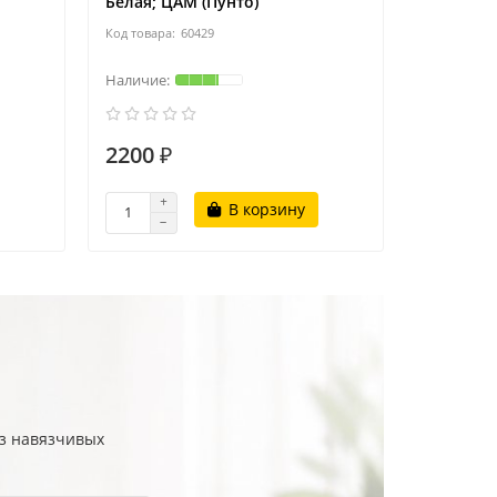
Белая; ЦАМ (Пунто)
60429
2200 ₽
3000 ₽
В корзину
ез навязчивых