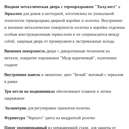
Входная металлическая дверь с терморазрывом "Холд вест" с
Зеркалом
для домов и коттеджей,
изготовлена по уникальной
технологии терморазрыва дверной коробки и полотна. Внутренние
и внешние металлические поверхности полотна и коробки отделены
особым конструкционным термослоем и не соприкасаются между
собой, защищая дверь от промерзания в экстремальные холода.
Внешняя поверхность
двери с декоративным теснением на
металле, покрытие порошковое "Муар коричневый", наличники
гладкие
Внутренняя панель
в экошпоне, цвет "Белый" матовый с зеркалом
в рамке
Три петли на подшипниках
обеспечивают плавное и легкое
закрывание
Эксцентрик
для регулировки прижатия полотна
Фурнитура
"Черного" цвета на квадратной розетке
Порог хромированный
из нержавеющей стали, для защиты от