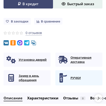
В кредит
Быстрый заказ
В закладки
В сравнение
0 отзывов
Оперативная
Установка дверей
доставка
Замер в день
РУЧКИ
обращения
Описание
Характеристики
Отзывы
Вопрос-
0