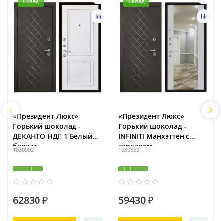
Склад
Склад
«Президент Люкс»
«Президент Люкс»
Горький шоколад -
Горький шоколад -
ДЕКАНТО НДГ 1 Белый
INFINITI Манхэттен с
бархат
зеркалом
1030902
1030859
62830 ₽
59430 ₽